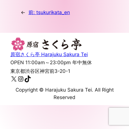
←
前:
tsukurikata_en
原宿さくら亭 Harajuku Sakura Tei
OPEN 11:00am～23:00pm 年中無休
東京都渋谷区神宮前3-20-1
X
Instagram
TikTok
Copyright ©︎ Harajuku Sakura Tei. All Right
Reserved