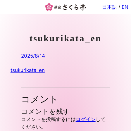
内
日本語
/
EN
容
を
ス
キ
tsukurikata_en
ッ
プ
2025/8/14
tsukurikata_en
コメント
コメントを残す
コメントを投稿するには
ログイン
して
ください。