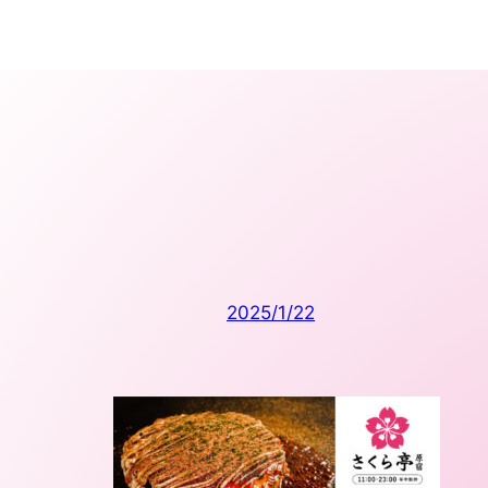
内
容
を
ス
キ
ッ
プ
2025/1/22