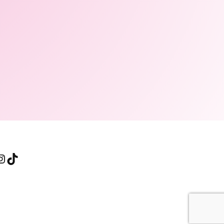
agram
TikTok