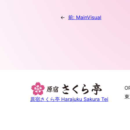
←
前:
MainVisual
O
東
原宿さくら亭 Harajuku Sakura Tei