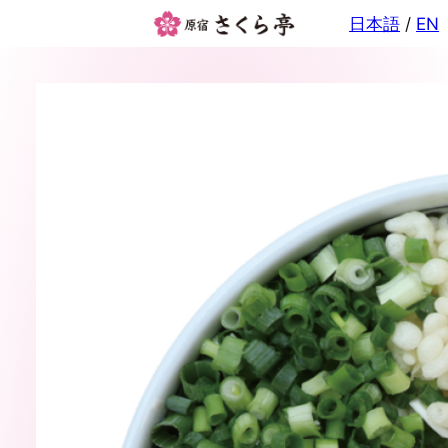
内
日本語
/
EN
容
を
ス
キ
ッ
プ