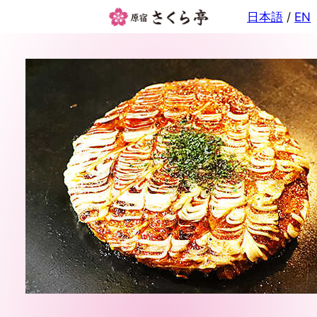
内
日本語
/
EN
容
を
ス
キ
ッ
プ