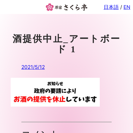
内
日本語
/
EN
容
を
ス
キ
酒提供中止_アートボー
ッ
ド 1
プ
2021/5/12