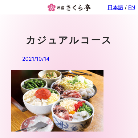
内
日本語
/
EN
容
を
ス
キ
カジュアルコース
ッ
プ
2021/10/14